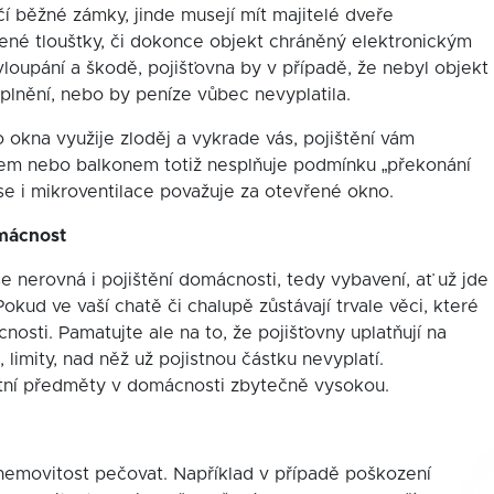
í běžné zámky, jinde musejí mít majitelé dveře
né tloušťky, či dokonce objekt chráněný elektronickým
upání a škodě, pojišťovna by v případě, že nebyl objekt
plnění, nebo by peníze vůbec nevyplatila.
o okna využije zloděj a vykrade vás, pojištění vám
em nebo balkonem totiž nesplňuje podmínku „překonání
se i mikroventilace považuje za otevřené okno.
omácnost
e nerovná i pojištění domácnosti, tedy vybavení, ať už jde
okud ve vaší chatě či chalupě zůstávají trvale věci, které
cnosti. Pamatujte ale na to, že pojišťovny uplatňují na
 limity, nad něž už pojistnou částku nevyplatí.
étní předměty v domácnosti zbytečně vysokou.
 nemovitost pečovat. Například v případě poškození