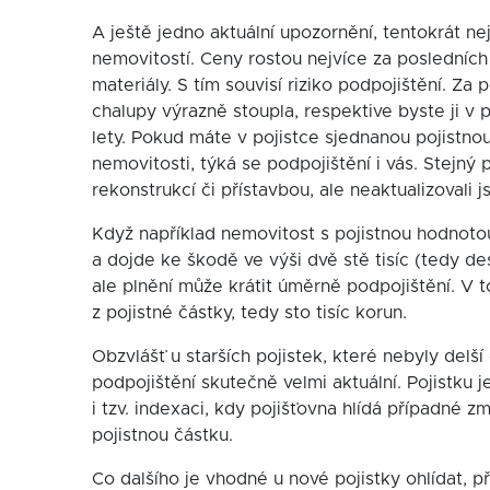
A ještě jedno aktuální upozornění, tentokrát ne
nemovitostí. Ceny rostou nejvíce za posledních t
materiály. S tím souvisí riziko podpojištění. Z
chalupy výrazně stoupla, respektive byste ji v 
lety. Pokud máte v pojistce sjednanou pojistnou
nemovitosti, týká se podpojištění i vás. Stejný 
rekonstrukcí či přístavbou, ale neaktualizovali j
Když například nemovitost s pojistnou hodnotou
a dojde ke škodě ve výši dvě stě tisíc (tedy de
ale plnění může krátit úměrně podpojištění. V 
z pojistné částky, tedy sto tisíc korun.
Obzvlášť u starších pojistek, které nebyly delší 
podpojištění skutečně velmi aktuální. Pojistku 
i tzv. indexaci, kdy pojišťovna hlídá případné
pojistnou částku.
Co dalšího je vhodné u nové pojistky ohlídat, př