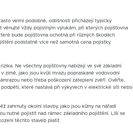
často velmi podobné, odlišnosti přicházejí typicky
t věnujte vždy pojistným výlukám, při kterých pojišťovna
 které bude pojišťovna ochotná při různých škodách
ojištění podstatně více než samotná cena pojistky.
rizika. Ne všechny pojišťovny nabízejí ve své základní
cky v zimě, jako jsou kvůli mrazu popraskané vodovodní
námrazou nebo třeba poškození zateplení zvěří. Ověřte,
 podpětí, které nastává při výkyvech v elektrické síti nebo
ěž zahrnuty okolní stavby, jako jsou kůlny na nářadí
ou nutné pojistit nad rámec základního pojištění. Liší se
kození těchto staveb platit.