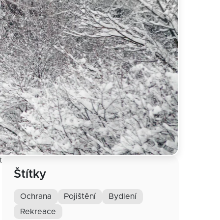
t
Štítky
ochrana
pojištění
bydlení
rekreace