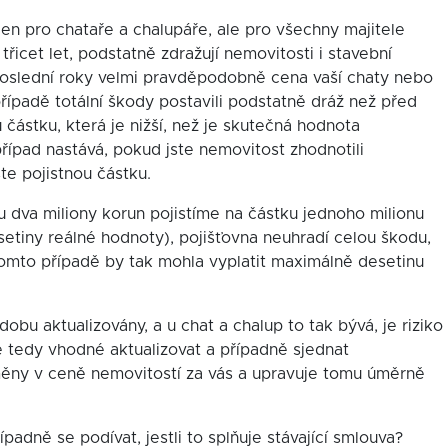
jen pro chataře a chalupáře, ale pro všechny majitele
řicet let, podstatně zdražují nemovitosti i stavební
a poslední roky velmi pravděpodobně cena vaší chaty nebo
případě totální škody postavili podstatně dráž než před
 částku, která je nižší, než je skutečná hodnota
případ nastává, pokud jste nemovitost zhodnotili
ste pojistnou částku.
 dva miliony korun pojistíme na částku jednoho milionu
setiny reálné hodnoty), pojišťovna neuhradí celou škodu,
tomto případě by tak mohla vyplatit maximálně desetinu
dobu aktualizovány, a u chat a chalup to tak bývá, je riziko
je tedy vhodné aktualizovat a případně sjednat
 změny v ceně nemovitostí za vás a upravuje tomu úměrně
ípadně se podívat, jestli to splňuje stávající smlouva?