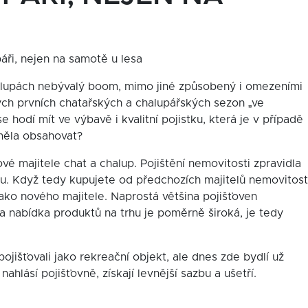
páři, nejen na samotě u lesa
halupách nebývalý boom, mimo jiné způsobený i omezeními
vých prvních chatařských a chalupářských sezon „ve
se hodí mít ve výbavě i kvalitní pojistku, která je v případě
 měla obsahovat?
vé majitele chat a chalup. Pojištění nemovitosti zpravidla
ru. Když tedy kupujete od předchozích majitelů nemovitost
 jako nového majitele. Naprostá většina pojišťoven
 a nabídka produktů na trhu je poměrně široká, je tedy
pojišťovali jako rekreační objekt, ale dnes zde bydlí už
ahlásí pojišťovně, získají levnější sazbu a ušetří.