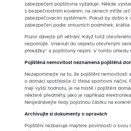
zabezpečení pojišťovna vyžaduje. Někde vystač
s bezpečnostním kováním, na oknech mříže urče
zabezpečovacím systémem. Pokud by došlo k vlo
zabezpečen podle smluvních podmínek, krátila 
Pozor dávejte při větrání. Když totiž otevřenéh
nepomůže. Vniknutí do objektu otevřeným okn
překážky“ a pojišťovny neplní. V tomto ohledu 
Pojištěná nemovitost neznamená pojištěná d
Nezapomínejte na to, že pojištění nemovitosti s
o domácí spotřebiče či třeba sportovní náčiní. P
mají vyšší hodnotu, je na místě i pojištění domá
některé předměty, jako je například elektronika,
Nesjednávejte tedy pojistnou částku na konkr
Archivujte si dokumenty o opravách
Pojištění nezbavuje majitele povinnosti o svou