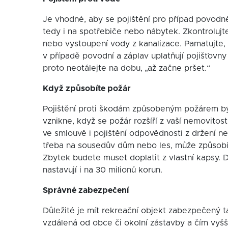
Je vhodné, aby se pojištění pro případ povodně
tedy i na spotřebiče nebo nábytek. Zkontrolujt
nebo vystoupení vody z kanalizace. Pamatujte, 
v případě povodní a záplav uplatňují pojišťovny
proto neotálejte na dobu, „až začne pršet.“
Když způsobíte požár
Pojištění proti škodám způsobeným požárem bývá
vznikne, když se požár rozšíří z vaší nemovitost
ve smlouvě i pojištění odpovědnosti z držení ne
třeba na sousedův dům nebo les, může způsobit š
Zbytek budete muset doplatit z vlastní kapsy.
nastavují i na 30 milionů korun.
Správné zabezpečení
Důležité je mít rekreační objekt zabezpečený tak
vzdálená od obce či okolní zástavby a čím vyšší