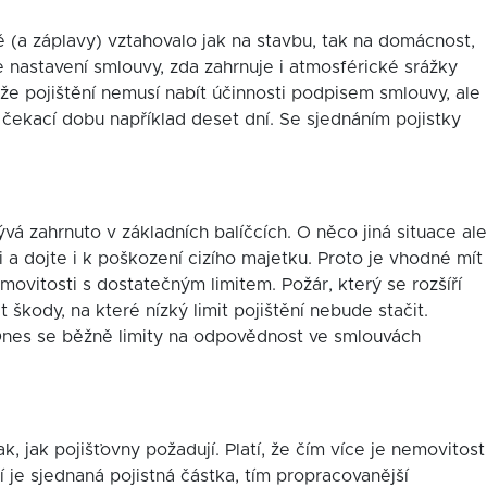
 (a záplavy) vztahovalo jak na stavbu, tak na domácnost,
e nastavení smlouvy, zda zahrnuje i atmosférické srážky
že pojištění nemusí nabít účinnosti podpisem smlouvy, ale
 čekací dobu například deset dní. Se sjednáním pojistky
 zahrnuto v základních balíčcích. O něco jiná situace ale
i a dojte i k poškození cizího majetku. Proto je vhodné mít
movitosti s dostatečným limitem. Požár, který se rozšíří
kody, na které nízký limit pojištění nebude stačit.
 Dnes se běžně limity na odpovědnost ve smlouvách
, jak pojišťovny požadují. Platí, že čím více je nemovitost
 je sjednaná pojistná částka, tím propracovanější