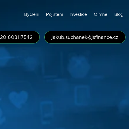
Bydlení
Pojištění
Investice
O mně
Blog
20 603117542
jakub.suchanek@jsfinance.cz