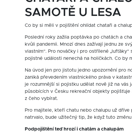
SAMOTĚ U LESA
Co by si měli v pojištění ohlídat chataři a chalu
Poslední roky zažila poptávka po chatách a c
kvůli pandemii. Mnozí dnes zažívají jednu ze s
vlastním“. Pro nováčky i pro ostřílené „lufťáky“ 
pojistné události nenechá na holičkách. Co by
Na úvod jen pro jistotu jedno upozornění pro no
zaniká převedením vlastnického práva v katast
je rozumnější si pojistku udělat nově již na vás
působících v Česku rekreační objekty pojišťuje
z čeho vybírat.
Pro majitele, kteří chatu nebo chalupu už dříve 
natrvalo, bude užitečný tip, že když tuto změnu n
Podpojištění teď hrozí i chatám a chalupám