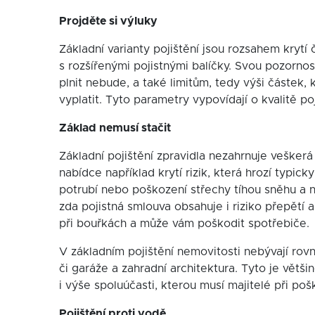
Projděte si výluky
Základní varianty pojištění jsou rozsahem krytí 
s rozšířenými pojistnými balíčky. Svou pozornos
plnit nebude, a také limitům, tedy výši částek,
vyplatit. Tyto parametry vypovídají o kvalitě p
Základ nemusí stačit
Základní pojištění zpravidla nezahrnuje veškerá 
nabídce například krytí rizik, která hrozí typi
potrubí nebo poškození střechy tíhou sněhu a 
zda pojistná smlouva obsahuje i riziko přepětí a
při bouřkách a může vám poškodit spotřebiče.
V základním pojištění nemovitosti nebývají rovn
či garáže a zahradní architektura. Tyto je většin
i výše spoluúčasti, kterou musí majitelé při poš
Pojištění proti vodě