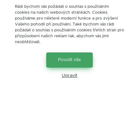
bankovní služby
banky
bydlení
Rádi bychom vás požádali o souhlas s používáním
cookies na našich webových stránkách. Cookies
cestování
cíle
daně
děti
dluhy
používáme pro některé moderní funkce a pro zvýšení
edukace
finance
finanční gramotnost
Vašeho pohodlí při používání. Také bychom vás rádi
požádali o souhlas s používáním cookies třetích stran pro
heuristika
hypoteční úvěr
hypotéka
přizpůsobení našich reklam tak, abychom vás jimi
inflace
investice
Investice
neobtěžovali.
investiční trhy
investování
komodity
Povolit vše
motivace
nemovitosti
ochrana
osobní zkušenost
podnikatel
pojištění
Upravit
poklesy
právo
příležitosti
psychologie
realitní trh
rekreace
sazby
seminář
školení
úrokové sazby
úvěry
vůle
výdělky
výnosy
vzdělávání
životní pojištění