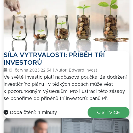
SÍLA VYTRVALOSTI: PŘÍBĚH TŘÍ
INVESTORŮ
19. června 2023 22:54 | Autor:
Edward invest
Ve světě investic platí nadčasová poučka, že dodržení
investičního plánu i v těžkých dobách může vést
k pozoruhodným výsledkům. Pro ilustraci této zásady
se ponoříme do příběhů tří investorů: pánů Př…
Doba čtění: 4 minuty
ČÍST VÍCE