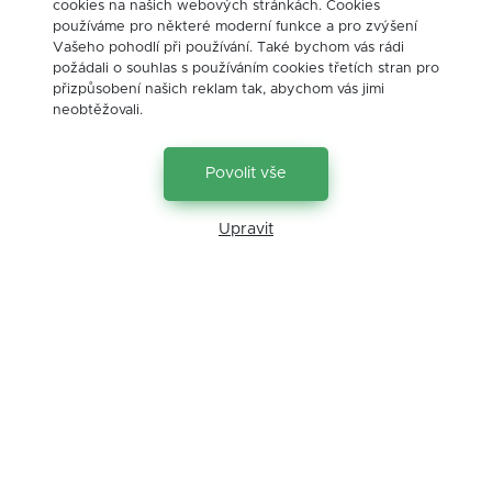
cookies na našich webových stránkách. Cookies
používáme pro některé moderní funkce a pro zvýšení
poklesy
právo
příležitosti
Vašeho pohodlí při používání. Také bychom vás rádi
psychologie
realitní trh
rekreace
požádali o souhlas s používáním cookies třetích stran pro
přizpůsobení našich reklam tak, abychom vás jimi
sazby
seminář
školení
neobtěžovali.
úrokové sazby
úvěry
vůle
výdělky
výnosy
vzdělávání
životní pojištění
Povolit vše
Upravit
Kontakt
Jakub Suchánek
+420 603117542
jakub.suchanek@jsfinance.cz