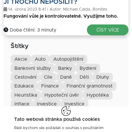
JI TROCHU NEPOSÍLIT?
14. února 2023 8:41 | Autor:
Michael Calda, Bonites
Fungování vůle je kontrolovatelné. Využijme toho.
Doba čtění: 3 minuty
ČÍST VÍCE
Štítky
akcie
auto
autopojištění
bankovní služby
banky
bydlení
cestování
cíle
daně
děti
dluhy
edukace
finance
finanční gramotnost
heuristika
hypoteční úvěr
hypotéka
inflace
investice
Investice
investiční trhy
investování
komodity
Tato webová stránka používá cookies
motivace
nemovitosti
ochrana
Rádi bychom vás požádali o souhlas s používáním
osobní zkušenost
podnikatel
pojištění