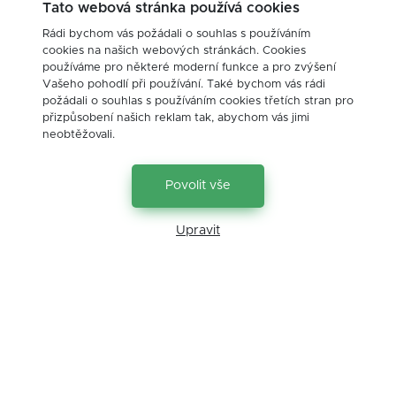
investiční trhy
investování
komodity
Tato webová stránka používá cookies
motivace
nemovitosti
ochrana
Rádi bychom vás požádali o souhlas s používáním
cookies na našich webových stránkách. Cookies
osobní zkušenost
podnikatel
pojištění
používáme pro některé moderní funkce a pro zvýšení
Vašeho pohodlí při používání. Také bychom vás rádi
poklesy
právo
příležitosti
požádali o souhlas s používáním cookies třetích stran pro
psychologie
realitní trh
rekreace
přizpůsobení našich reklam tak, abychom vás jimi
neobtěžovali.
sazby
seminář
školení
úrokové sazby
úvěry
vůle
výdělky
Povolit vše
výnosy
vzdělávání
životní pojištění
Upravit
Kontakt
Jakub Suchánek
+420 603117542
jakub.suchanek@jsfinance.cz