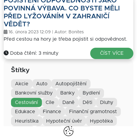
POJIŠTĚNÍ ODPOVĚDNOSTI JAKO
POVINNÁ VÝBAVA. CO BYSTE MĚLI
PŘED LYŽOVÁNÍM V ZAHRANIČÍ
VĚDĚT?
16. února 2023 12:09 | Autor:
Bonites
Před cestou na hory je třeba pojistit si odpovědnost.
Doba čtění: 3 minuty
ČÍST VÍCE
Štítky
akcie
auto
autopojištění
bankovní služby
banky
bydlení
cestování
cíle
daně
děti
dluhy
edukace
finance
finanční gramotnost
heuristika
hypoteční úvěr
hypotéka
inflace
investice
Investice