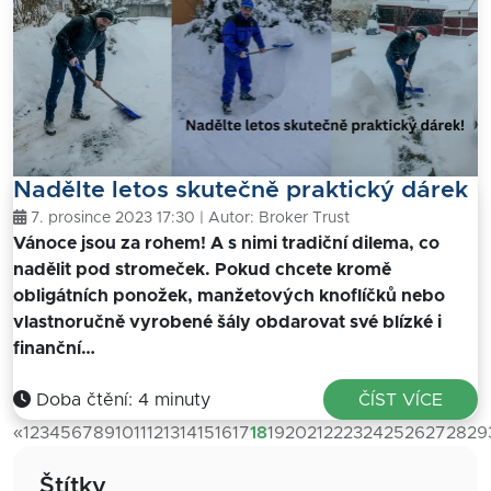
Nadělte letos skutečně praktický dárek
7. prosince 2023 17:30 | Autor:
Broker Trust
Vánoce jsou za rohem! A s nimi tradiční dilema, co
nadělit pod stromeček. Pokud chcete kromě
obligátních ponožek, manžetových knoflíčků nebo
vlastnoručně vyrobené šály obdarovat své blízké i
finanční…
Doba čtění: 4 minuty
ČÍST VÍCE
«
1
2
3
4
5
6
7
8
9
10
11
12
13
14
15
16
17
18
19
20
21
22
23
24
25
26
27
28
29
Štítky