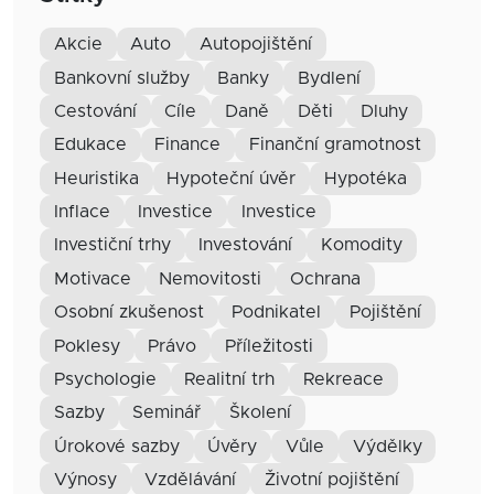
akcie
auto
autopojištění
bankovní služby
banky
bydlení
cestování
cíle
daně
děti
dluhy
edukace
finance
finanční gramotnost
heuristika
hypoteční úvěr
hypotéka
inflace
investice
Investice
investiční trhy
investování
komodity
motivace
nemovitosti
ochrana
osobní zkušenost
podnikatel
pojištění
poklesy
právo
příležitosti
psychologie
realitní trh
rekreace
sazby
seminář
školení
úrokové sazby
úvěry
vůle
výdělky
výnosy
vzdělávání
životní pojištění