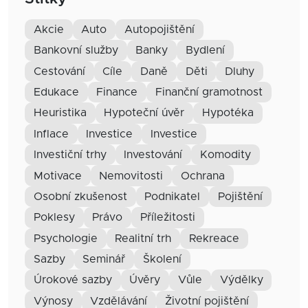
akcie
auto
autopojištění
bankovní služby
banky
bydlení
cestování
cíle
daně
děti
dluhy
edukace
finance
finanční gramotnost
heuristika
hypoteční úvěr
hypotéka
inflace
investice
Investice
investiční trhy
investování
komodity
motivace
nemovitosti
ochrana
osobní zkušenost
podnikatel
pojištění
poklesy
právo
příležitosti
psychologie
realitní trh
rekreace
sazby
seminář
školení
úrokové sazby
úvěry
vůle
výdělky
výnosy
vzdělávání
životní pojištění