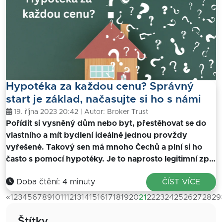
Hypotéka za každou cenu? Správný
start je základ, načasujte si ho s námi
19. října 2023 20:42 | Autor:
Broker Trust
Pořídit si vysněný dům nebo byt, přestěhovat se do
vlastního a mít bydlení ideálně jednou provždy
vyřešené. Takový sen má mnoho Čechů a plní si ho
často s pomocí hypotéky. Je to naprosto legitimní zp…
Doba čtění: 4 minuty
ČÍST VÍCE
«
1
2
3
4
5
6
7
8
9
10
11
12
13
14
15
16
17
18
19
20
21
22
23
24
25
26
27
28
29
Štítky